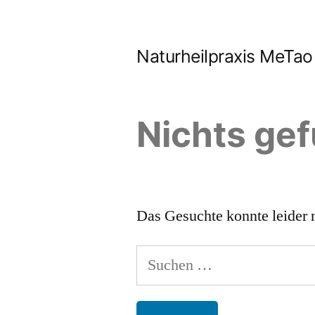
Zum
Inhalt
Naturheilpraxis MeTao
springen
Nichts ge
Das Gesuchte konnte leider n
Suchen
nach: