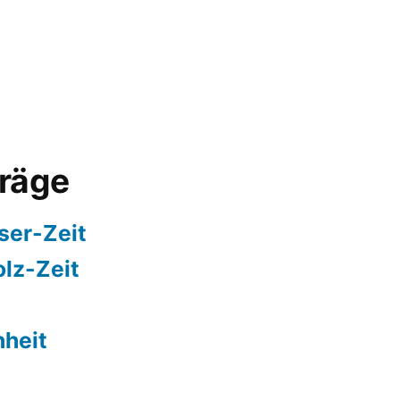
träge
ser-Zeit
olz-Zeit
nheit