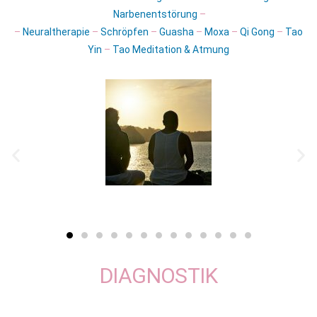
Narbenentstörung
–
–
Neuraltherapie
–
Schröpfen
–
Guasha
–
Moxa
–
Qi Gong
–
Tao
Yin
–
Tao Meditation & Atmung
DIAGNOSTIK