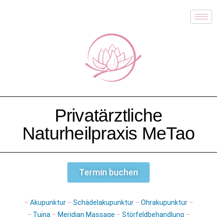
Privatärztliche
Naturheilpraxis MeTao
Termin buchen
–
Akupunktur
–
Schädelakupunktur
–
Ohrakupunktur
–
–
Tuina
–
Meridian Massage
–
Störfeldbehandlung
–