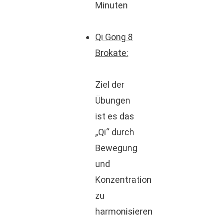
Minuten
Qi Gong 8
Brokate:
Ziel der
Übungen
ist es das
„Qi“ durch
Bewegung
und
Konzentration
zu
harmonisieren